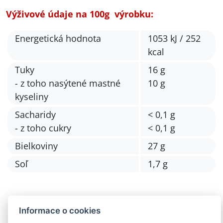
Výživové údaje na 100g výrobku:
Energetická hodnota
1053 kJ / 252
kcal
Tuky
16 g
- z toho nasýtené mastné
10 g
kyseliny
Sacharidy
< 0,1 g
- z toho cukry
< 0,1 g
Bielkoviny
27 g
Soľ
1,7 g
Informace o cookies