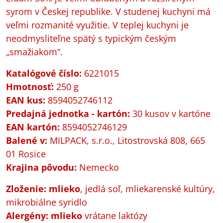
syrom v Českej republike. V studenej kuchyni má
veľmi rozmanité využitie. V teplej kuchyni je
neodmysliteľne spätý s typickým českým
„smažiakom“.
Katalógové číslo
:
6221015
Hmotnosť
:
250 g
EAN kus:
8594052746112
Predajná jednotka - kartón
:
30 kusov v kartóne
EAN kartón
:
8594052746129
Balené v:
MILPACK, s.r.o., Litostrovská 808, 665
01 Rosice
Krajina
pôvodu
:
Nemecko
Zloženie
:
m
lieko
, jedlá soľ, mliekarenské kultúry,
mikrobiálne syridlo
Alergény:
mlieko
vrátane laktózy