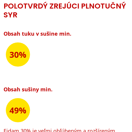
POLOTVRDÝ ZREJÚCI PLNOTUČNÝ
SYR
Obsah tuku v sušine min.
30%
Obsah sušiny min.
49%
Eidam 30% je veľmi obľúbeným a rozšíreným