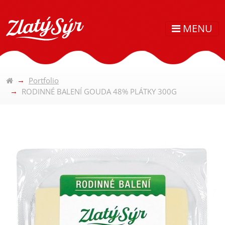
MENU
Portfolio
RODINNÉ BALENÍ GOUDA 48% PLÁTKY 300G