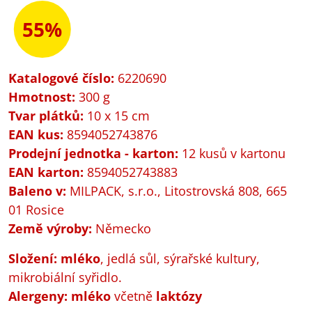
55%
Katalogové číslo:
6220690
Hmotnost:
300 g
Tvar plátků:
10 x 15 cm
EAN kus:
8594052743876
Prodejní jednotka - karton:
12 kusů v kartonu
EAN karton:
8594052743883
Baleno v:
MILPACK, s.r.o., Litostrovská 808, 665
01 Rosice
Země výroby:
Německo
Složení:
mléko
, jedlá sůl, sýrařské kultury,
mikrobiální syřidlo.
Alergeny:
mléko
včetně
laktózy