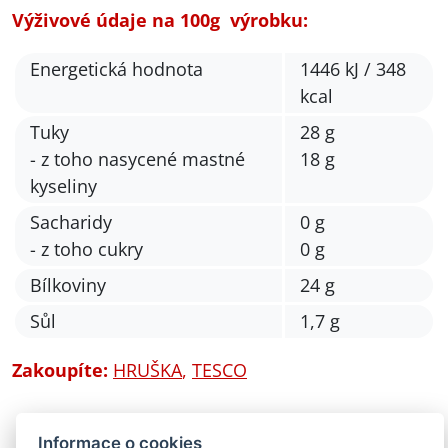
Výživové údaje na 100g výrobku:
Energetická hodnota
1446 kJ / 348
kcal
Tuky
28 g
- z toho nasycené mastné
18 g
kyseliny
Sacharidy
0 g
- z toho cukry
0 g
Bílkoviny
24 g
Sůl
1,7 g
Zakoupíte:
HRUŠKA
,
TESCO
Informace o cookies