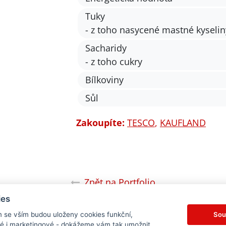
Tuky
- z toho nasycené mastné kyselin
Sacharidy
- z toho cukry
Bílkoviny
Sůl
Zakoupíte:
TESCO
,
KAUFLAND
Zpět na Portfolio
ies
Sou
m se vším budou uloženy cookies funkční,
ké i marketingové - dokážeme vám tak umožnit