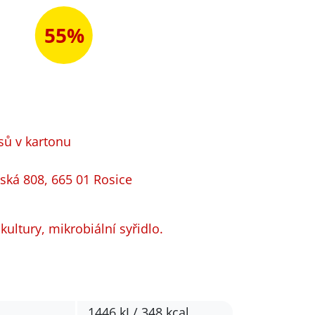
55%
sů v kartonu
vská 808, 665 01 Rosice
 kultury, mikrobiální syřidlo.
1446 kJ / 348 kcal