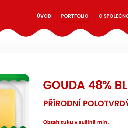
ÚVOD
PORTFOLIO
O SPOLEČN
GOUDA 48% BL
PŘÍRODNÍ POLOTVRD
Obsah tuku v sušině min.