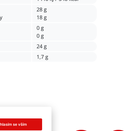
28 g
y
18 g
0 g
0 g
24 g
1,7 g
hlasím se vším