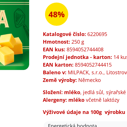
48%
Katalogové číslo:
6220695
Hmotnost:
250 g
EAN kus:
8594052744408
Prodejní jednotka - karton:
14 ku
EAN karton:
8594052744415
Baleno v:
MILPACK, s.r.o., Litostro
Země výroby:
Německo
Složení:
m
léko
, jedlá sůl, sýrařské
Alergeny:
m
léko
včetně laktózy
Výživové údaje na 100g výrobku
Energetická hodnota