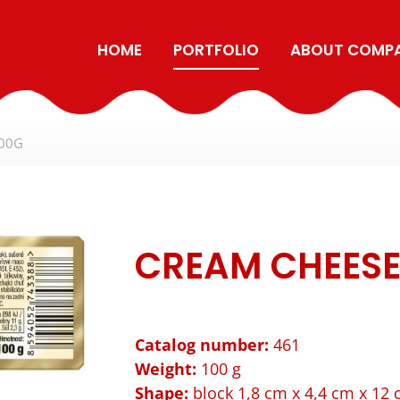
HOME
PORTFOLIO
ABOUT COMP
100G
CREAM CHEESE
Catalog number:
461
Weight:
100 g
Shape:
block 1,8 cm x 4,4 cm x 12