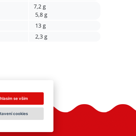
7,2 g
5,8 g
13 g
2,3 g
hlasím se vším
tavení cookies