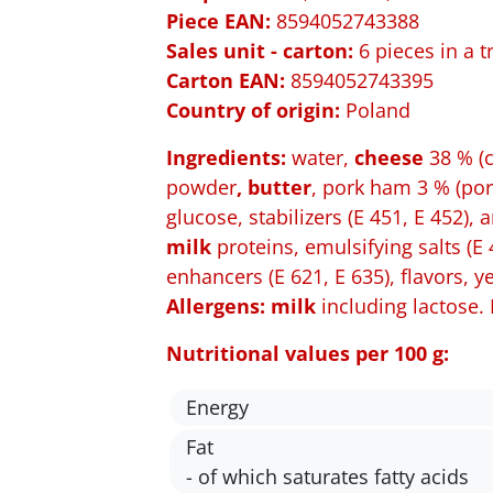
Piece EAN:
8594052743388
Sales unit - carton:
6 pieces in a tr
Carton EAN:
8594052743395
Country of origin:
Poland
Ingredients:
water,
cheese
38 % (
powder
, butter
, pork ham 3 % (por
glucose, stabilizers (E 451, E 452), a
milk
proteins, emulsifying salts (E 
enhancers (E 621, E 635), flavors, yea
Allergens:
milk
including lactose
Nutritional values per 100 g:
Energy
Fat
- of which saturates fatty acids