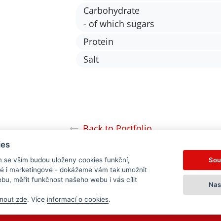
Carbohydrate
- of which sugars
Protein
Salt
Back to Portfolio
ies
Sou
m se vším budou uloženy cookies funkční,
ké i marketingové - dokážeme vám tak umožnit
bu, měřit funkčnost našeho webu i vás cílit
Nas
nout zde
. Více
informací o cookies
.
© 2021 Milkpol. All rights reserved.