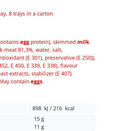
ay, 8 trays in a carton
contains
egg
protein), skimmed
milk
k meat 81,3%, water, salt,
ntioxidant (E 301), preservative (E 250)),
452, E 450, E 339, E 338), flavour
st extracts, stabilizer (E 407).
. May contain
eggs
.
898 kJ / 216 kcal
15 g
11 g