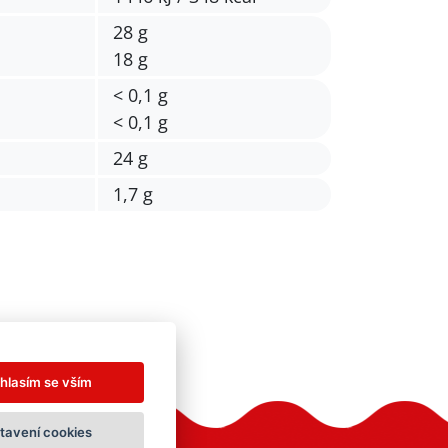
28 g
18 g
< 0,1 g
< 0,1 g
24 g
1,7 g
hlasím se vším
tavení cookies