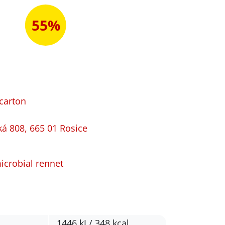
55%
 carton
ká 808, 665 01 Rosice
microbial rennet
1446 kJ / 348 kcal