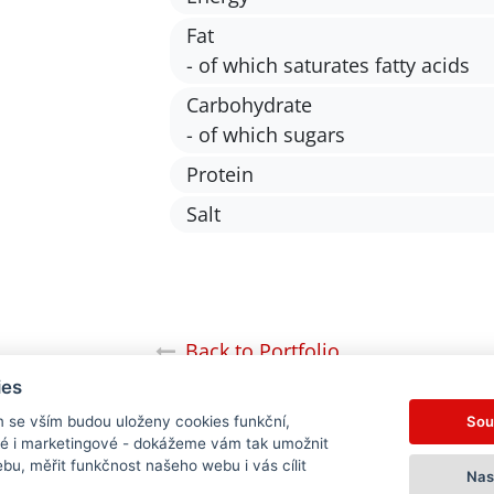
Fat
- of which saturates fatty acids
Carbohydrate
- of which sugars
Protein
Salt
Back to Portfolio
ies
Sou
m se vším budou uloženy cookies funkční,
ké i marketingové - dokážeme vám tak umožnit
bu, měřit funkčnost našeho webu i vás cílit
Nas