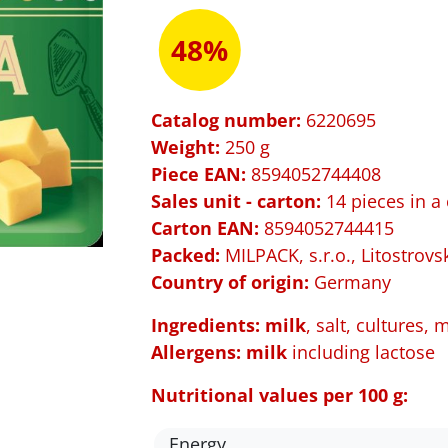
48%
Catalog number:
6220695
Weight:
250 g
Piece EAN:
8594052744408
Sales unit - carton:
14 pieces in a
Carton EAN:
8594052744415
Packed
:
MILPACK, s.r.o., Litostrovs
Country of origin:
Germany
Ingredients: milk
, salt, cultures, 
Allergens:
milk
including lactose
Nutritional values per 100 g:
Energy