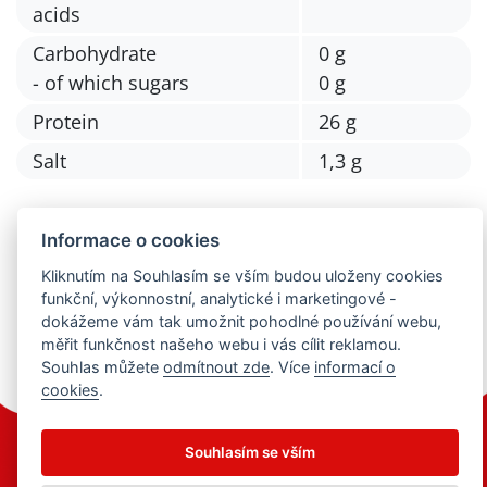
acids
Carbohydrate
0 g
- of which sugars
0 g
Protein
26 g
Salt
1,3 g
Informace o cookies
Kliknutím na Souhlasím se vším budou uloženy cookies
Back to Portfolio
funkční, výkonnostní, analytické i marketingové -
dokážeme vám tak umožnit pohodlné používání webu,
měřit funkčnost našeho webu i vás cílit reklamou.
Souhlas můžete
odmítnout zde
. Více
informací o
cookies
.
Souhlasím se vším
© 2021 Milkpol. All rights reserved.