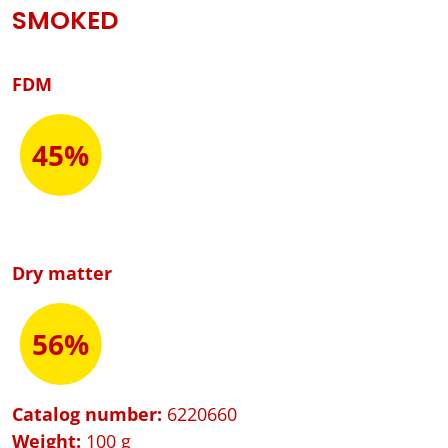
SMOKED
FDM
45%
Dry matter
56%
Catalog number:
6220660
Weight:
100 g