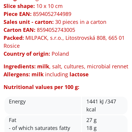
Slice shape​:
10 x 10 cm
Piece EAN:
8594052744989
Sales unit - carton:
30 pieces in a carton
Carton EAN:
8594052743005
Packed
:
MILPACK, s.r.o., Litostrovská 808, 665 01
Rosice
Country of origin:
Poland
Ingredients: milk
, salt, cultures, microbial rennet
Allergens:
milk
including
lactose
Nutritional values per 100 g:
Energy
1441 kJ /347
kcal
Fat
27 g
- of which saturates fatty
18 g