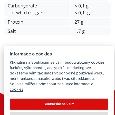
Carbohydrate
< 0,1 g
- of which sugars
< 0,1 g
Protein
27 g
Salt
1,7 g
Informace o cookies
Kliknutím na Souhlasím se vším budou uloženy cookies
Back to Portfolio
funkční, výkonnostní, analytické i marketingové -
dokážeme vám tak umožnit pohodlné používání webu,
měřit funkčnost našeho webu i vás cílit reklamou.
Souhlas můžete
odmítnout zde
. Více
informací o
cookies
.
Souhlasím se vším
© 2021 Milkpol. All rights reserved.