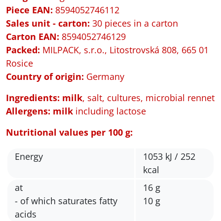
Piece EAN:
8594052746112
Sales unit - carton:
30 pieces in a carton
Carton EAN:
8594052746129
Packed
:
MILPACK, s.r.o., Litostrovská 808, 665 01
Rosice
Country of origin:
Germany
Ingredients: milk
, salt, cultures, microbial rennet
Allergens:
milk
including lactose
Nutritional values per 100 g:
Energy
1053 kJ / 252
kcal
at
16 g
- of which saturates fatty
10 g
acids