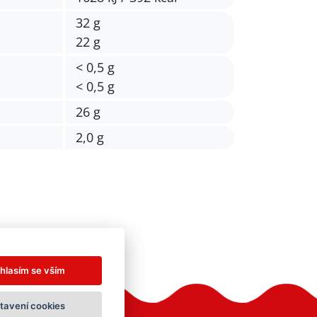
32 g
22 g
< 0,5 g
< 0,5 g
26 g
2,0 g
hlasím se vším
tavení cookies