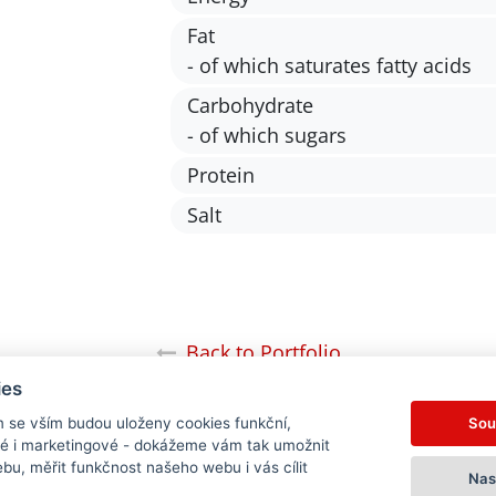
Fat
- of which saturates fatty acids
Carbohydrate
- of which sugars
Protein
Salt
Back to Portfolio
ies
Sou
m se vším budou uloženy cookies funkční,
ké i marketingové - dokážeme vám tak umožnit
bu, měřit funkčnost našeho webu i vás cílit
Nas