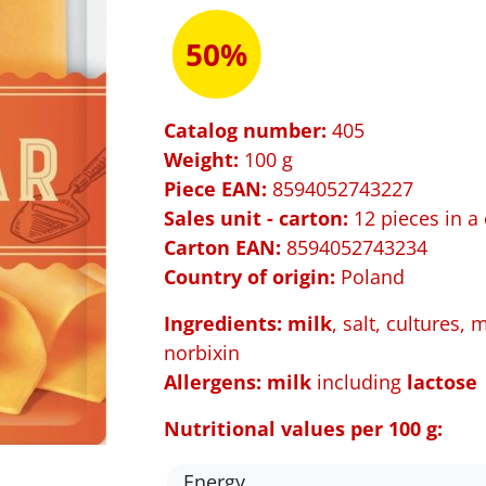
50%
Catalog number:
405
Weight:
100 g
Piece EAN:
8594052743227
Sales unit - carton:
12 pieces in a
Carton EAN:
8594052743234
Country of origin:
Poland
Ingredients: milk
, salt, cultures,
norbixin
Allergens:
milk
including
lactose
Nutritional values per 100 g:
Energy