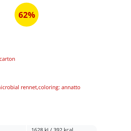
62%
 carton
 microbial rennet,coloring: annatto
1628 kJ / 392 kcal